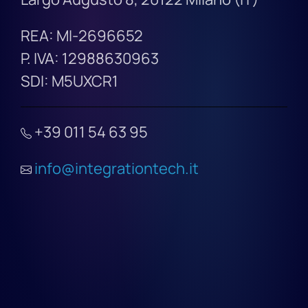
REA: MI-2696652
P. IVA: 12988630963
SDI: M5UXCR1
+39 011 54 63 95
info@integrationtech.it